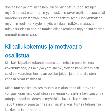
Sosiaalinen ja ihmisläheinen Siiri on kiinnostunut opiskelujen
myötä entistä enemmän myynnistä, sen tavoitteellisuudesta sekä
mahdollisuudesta vaikuttaa omaan tekemiseen. Hän ymmärtää
myynnin roolin tärkeyden myös yrityksen näkökulmasta, ja
tulevaisuudessa hän haluaakin olla tekemässä myynnistä entistä
ammattimaisempaa.
Kilpailukokemus ja motivaatio
osallistua
Siiri koki kilpailun kokonaisuudessaan erittäin positiivisena
kokemuksena, jossa hyvä yhteishenki, toisten kannustaminen
sekä verkostoituminen alan opiskelijoiden ja ammattilaisten
kanssa olivat keskiössä.
Kilpailuun osallistumisen taustalla ei alun perin ollut tavoite
voittaa, vaan halu osallistua valmennuskurssille ja kehittää omia
taitoja. Kilpailun edetessä myös kilpailuvietti kuitenkin heräsi.
Tavoitteena oli päästä finaaliin niin, että voisi tuntea tehneensä
kaikkensa ja parhaansa.