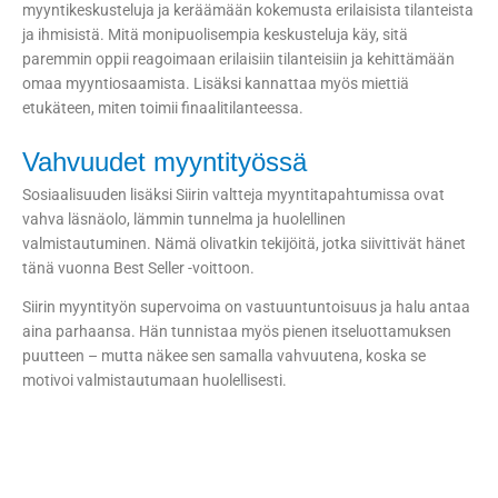
myyntikeskusteluja ja keräämään kokemusta erilaisista tilanteista
ja ihmisistä. Mitä monipuolisempia keskusteluja käy, sitä
paremmin oppii reagoimaan erilaisiin tilanteisiin ja kehittämään
omaa myyntiosaamista. Lisäksi kannattaa myös miettiä
etukäteen, miten toimii finaalitilanteessa.
Vahvuudet myyntityössä
Sosiaalisuuden lisäksi Siirin valtteja myyntitapahtumissa ovat
vahva läsnäolo, lämmin tunnelma ja huolellinen
valmistautuminen. Nämä olivatkin tekijöitä, jotka siivittivät hänet
tänä vuonna Best Seller -voittoon.
Siirin myyntityön supervoima on vastuuntuntoisuus ja halu antaa
aina parhaansa. Hän tunnistaa myös pienen itseluottamuksen
puutteen – mutta näkee sen samalla vahvuutena, koska se
motivoi valmistautumaan huolellisesti.