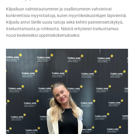
Kilpailuun valmistautuminen ja osallistuminen vahvistivat
konkreettisia myyntitaitoja, kuten myyntikeskustelujen läpivientiä.
Kilpailu antoi Siirille uusia taitoja sekä kehitti paineensietokykyä,
itseluottamusta ja rohkeutta. Näistä erityisesti itseluottamus
nousi keskeiseksi oppimiskokemukseksi.