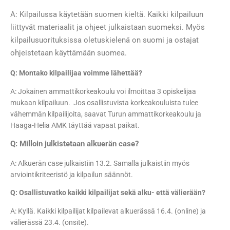
A: Kilpailussa käytetään suomen kieltä. Kaikki kilpailuun
liittyvät materiaalit ja ohjeet julkaistaan suomeksi. Myös
kilpailusuorituksissa oletuskielenä on suomi ja ostajat
ohjeistetaan käyttämään suomea.
Q: Montako kilpailijaa voimme lähettää?
A: Jokainen ammattikorkeakoulu voi ilmoittaa 3 opiskelijaa
mukaan kilpailuun. Jos osallistuvista korkeakouluista tulee
vähemmän kilpailijoita, saavat Turun ammattikorkeakoulu ja
Haaga-Helia AMK täyttää vapaat paikat.
Q: Milloin julkistetaan alkuerän case?
A: Alkuerän case julkaistiin 13.2. Samalla julkaistiin myös
arviointikriteeristö ja kilpailun säännöt.
Q: Osallistuvatko kaikki kilpailijat sekä alku- että välierään?
A: Kyllä. Kaikki kilpailijat kilpailevat alkuerässä 16.4. (online) ja
välierässä 23.4. (onsite).