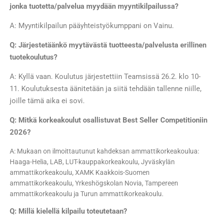
jonka tuotetta/palvelua myydään myyntikilpailussa?
A: Myyntikilpailun pääyhteistyökumppani on Vainu.
Q: Järjestetäänkö myytävästä tuotteesta/palvelusta erillinen
tuotekoulutus?
A: Kyllä vaan. Koulutus järjestettiin Teamsissä 26.2. klo 10-
11. Koulutuksesta äänitetään ja siitä tehdään tallenne niille,
joille tämä aika ei sovi.
Q: Mitkä korkeakoulut osallistuvat Best Seller Competitioniin
2026?
A: Mukaan on ilmoittautunut kahdeksan ammattikorkeakoulua:
Haaga-Helia, LAB, LUT-kauppakorkeakoulu, Jyväskylän
ammattikorkeakoulu, XAMK Kaakkois-Suomen
ammattikorkeakoulu, Yrkeshögskolan Novia, Tampereen
ammattikorkeakoulu ja Turun ammattikorkeakoulu.
Q: Millä kielellä kilpailu toteutetaan?