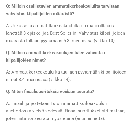
Q: Milloin osallistuvien ammattikorkeakouluilta tarvitaan
vahvistus kilpailijoiden määrästä?
A: Jokaisella ammattikorkeakoululla on mahdollisuus
lähettää 3 opiskelijaa Best Selleriin. Vahvistus kilpailijoiden
määrästä tullaan pyytämään 6.3. mennessä (viikko 10).
Q: Milloin ammattikorkeakoulujen tulee vahvistaa
kilpailijoiden nimet?
A: Ammattikorkeakouluilta tuullaan pyytämään kilpailijoiden
nimet 3.4. mennessä (viikko 14).
Q: Miten finaalisuorituksia voidaan seurata?
A: Finaali järjestetään Turun ammattikorkeakoulun
auditoriossa yleisön edessä. Finaalisuoritukset striimataan,
joten niitä voi seurata myös etänä (ei tallennetta).