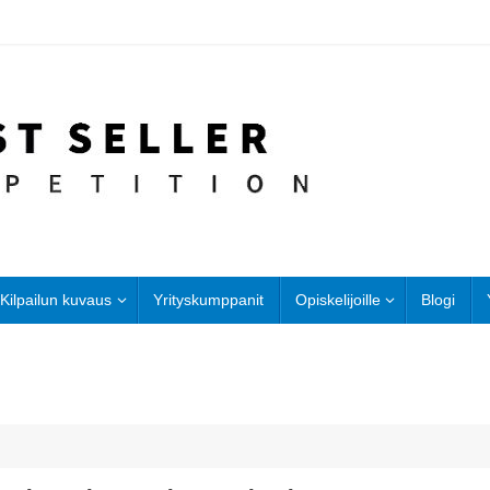
Kilpailun kuvaus
Yrityskumppanit
Opiskelijoille
Blogi