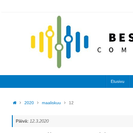
Skip
to
content
Skip
Etusivu
to
content
Home
2020
maaliskuu
12
Päivä:
12.3.2020