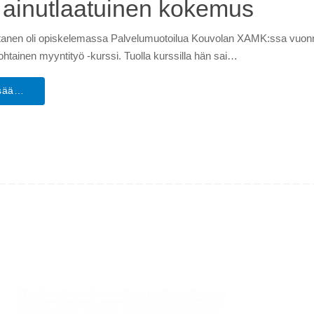
n ainutlaatuinen kokemus
rtanen oli opiskelemassa Palvelumuotoilua Kouvolan XAMK:ssa vuonna
ohtainen myyntityö -kurssi. Tuolla kurssilla hän sai…
isää…