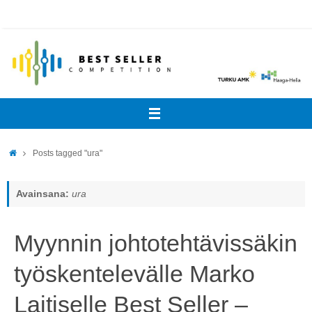
Skip
to
content
Home
Posts tagged "ura"
Avainsana:
ura
Myynnin johtotehtävissäkin
työskentelevälle Marko
Laitiselle Best Seller –