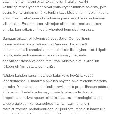
että minun toimialani ei ainakaan olisi IT-alalla. Kaikki
kolmikirjaimiset lyhenteet olivat yhtiä kryptisimmistä asioista, joita
tiesin. No, toisinhan siinä kuitenkin kävi. Muutaman mutkan kautta
löysin itseni TeliaSoneralta kolmena päivänä viikossa seitsemän
viikon ajan. Ensimmäisten viikkojen aikana olin keskusteluista
pihalla, kun ratkaisunimet ja lyhenteet humisivat korvissa.
Samaan aikaan oli käynnissä Best Seller Competitioniin
valmistautuminen ja ratkaisuna Canonin Therefore©
dokumentinhallintaratkaisu, tämä tiesi siis lisää lyhenteitä. Kilpailu
tarjoili, mitä parhaimman opin ratkaisumyyntiin, mitä
oppiympäristössä voidaan toteuttaa. Kirkkain ajatus kilpailun
jälkeen oli ”minusta tulee myyjä”.
Näiden kahden kurssin parissa kului koko kevät ja kesää
lähestyttäessä IT-maailma alkoikin näyttää aika mielenkiintoiselta
paikalta. Ymmärsin, ettei minulla tarvitse olla propellihattua päässä,
jotta voisin IT-alalla yritysmyynnissä työskennellä. Nämä
propellihatut tulivat apuun, siinä kohtaa, kun teknologioista piti
alkaa asiakkaan kanssa puhua. Tämä maailma tarjoili
ratkaisumyyntiä parhaimmillaan, eli juuri sitä, mitä olin haaveillut