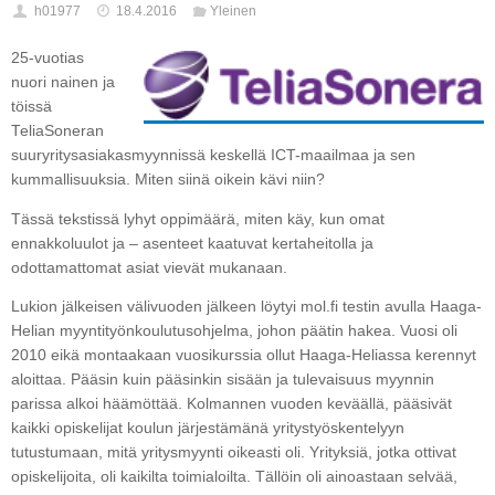
h01977
18.4.2016
Yleinen
25-vuotias
nuori nainen ja
töissä
TeliaSoneran
suuryritysasiakasmyynnissä keskellä ICT-maailmaa ja sen
kummallisuuksia. Miten siinä oikein kävi niin?
Tässä tekstissä lyhyt oppimäärä, miten käy, kun omat
ennakkoluulot ja – asenteet kaatuvat kertaheitolla ja
odottamattomat asiat vievät mukanaan.
Lukion jälkeisen välivuoden jälkeen löytyi mol.fi testin avulla Haaga-
Helian myyntityönkoulutusohjelma, johon päätin hakea. Vuosi oli
2010 eikä montaakaan vuosikurssia ollut Haaga-Heliassa kerennyt
aloittaa. Pääsin kuin pääsinkin sisään ja tulevaisuus myynnin
parissa alkoi häämöttää. Kolmannen vuoden keväällä, pääsivät
kaikki opiskelijat koulun järjestämänä yritystyöskentelyyn
tutustumaan, mitä yritysmyynti oikeasti oli. Yrityksiä, jotka ottivat
opiskelijoita, oli kaikilta toimialoilta. Tällöin oli ainoastaan selvää,