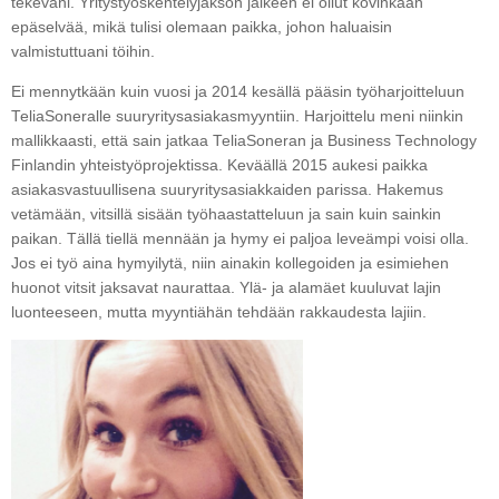
tekeväni. Yritystyöskentelyjakson jälkeen ei ollut kovinkaan
epäselvää, mikä tulisi olemaan paikka, johon haluaisin
valmistuttuani töihin.
Ei mennytkään kuin vuosi ja 2014 kesällä pääsin työharjoitteluun
TeliaSoneralle suuryritysasiakasmyyntiin. Harjoittelu meni niinkin
mallikkaasti, että sain jatkaa TeliaSoneran ja Business Technology
Finlandin yhteistyöprojektissa. Keväällä 2015 aukesi paikka
asiakasvastuullisena suuryritysasiakkaiden parissa. Hakemus
vetämään, vitsillä sisään työhaastatteluun ja sain kuin sainkin
paikan. Tällä tiellä mennään ja hymy ei paljoa leveämpi voisi olla.
Jos ei työ aina hymyilytä, niin ainakin kollegoiden ja esimiehen
huonot vitsit jaksavat naurattaa. Ylä- ja alamäet kuuluvat lajin
luonteeseen, mutta myyntiähän tehdään rakkaudesta lajiin.