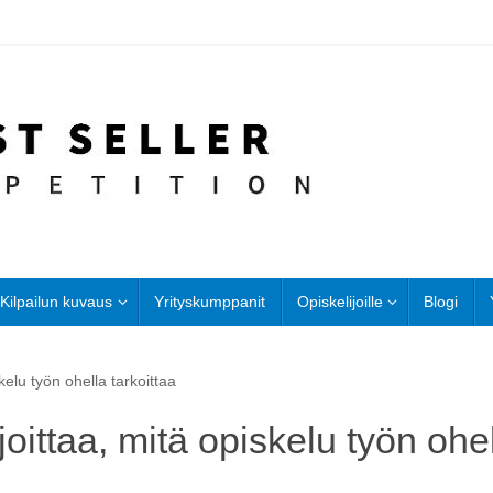
Kilpailun kuvaus
Yrityskumppanit
Opiskelijoille
Blogi
kelu työn ohella tarkoittaa
oittaa, mitä opiskelu työn ohel