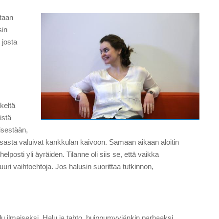
etaan
sin
 josta
keltä
istä
isestään,
osasta valuivat kankkulan kaivoon. Samaan aikaan aloitin
osti yli äyräiden. Tilanne oli siis se, että vaikka
uri vaihtoehtoja. Jos halusin suorittaa tutkinnon,
 ilmaiseksi. Halu ja tahto, huippumyyjänkin parhaaksi