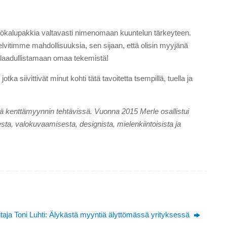
 työkalupakkia valtavasti nimenomaan kuuntelun tärkeyteen.
elvitimme mahdollisuuksia, sen sijaan, että olisin myyjänä
i laadullistamaan omaa tekemistä!
ka siivittivät minut kohti tätä tavoitetta tsempillä, tuella ja
ä kenttämyynnin tehtävissä. Vuonna 2015 Merle osallistui
, valokuvaamisesta, designista, mielenkiintoisista ja
htaja Toni Luhti: Älykästä myyntiä älyttömässä yrityksessä