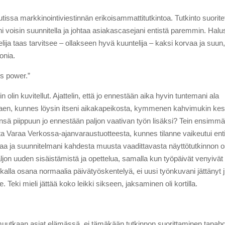
uutissa markkinointiviestinnän erikoisammattitutkintoa. Tutkinto suorit
uani voisin suunnitella ja johtaa asiakascasejani entistä paremmin. Halu
ija taas tarvitsee – ollakseen hyvä kuuntelija – kaksi korvaa ja suun,
onia.
s power.”
 olin kuvitellut. Ajattelin, että jo ennestään aika hyvin tuntemani ala
ttaen, kunnes löysin itseni aikakapeikosta, kymmenen kahvimukin kes
ensä piippuun jo ennestään paljon vaativan työn lisäksi? Tein ensimmä
sta Varaa Verkossa-ajanvaraustuotteesta, kunnes tilanne vaikeutui ent
kkaa ja suunnitelmani kahdesta muusta vaadittavasta näyttötutkinnon 
 uuden sisäistämistä ja opettelua, samalla kun työpäivät venyivät help
kalla osana normaalia päivätyöskentelyä, ei uusi työnkuvani jättänyt ju
. Teki mieli jättää koko leikki sikseen, jaksaminen oli kortilla.
uutkaan asiat elämässä, ei tämäkään tutkinnon suorittaminen tapahdu