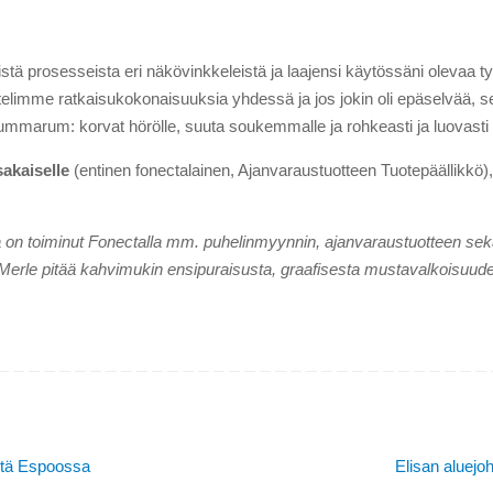
sistä prosesseista eri näkövinkkeleistä ja laajensi käytössäni olevaa
ttelimme ratkaisukokonaisuuksia yhdessä ja jos jokin oli epäselvää, s
summarum: korvat hörölle, suuta soukemmalle ja rohkeasti ja luovast
sakaiselle
(entinen fonectalainen, Ajanvaraustuotteen Tuotepäällikkö), jot
 on toiminut Fonectalla mm. puhelinmyynnin, ajanvaraustuotteen sek
e pitää kahvimukin ensipuraisusta, graafisesta mustavalkoisuudesta
stä Espoossa
Elisan aluejo