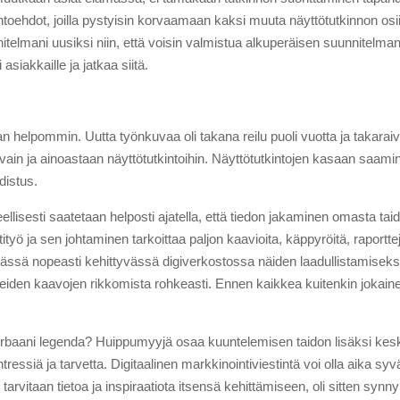
 vaihtoehdot, joilla pystyisin korvaamaan kaksi muuta näyttötutkinnon o
unnitelmani uusiksi niin, että voisin valmistua alkuperäisen suunnitel
 asiakkaille ja jatkaa siitä.
helpommin. Uutta työnkuvaa oli takana reilu puoli vuotta ja takaraivon
 vain ja ainoastaan näyttötutkintoihin. Näyttötutkintojen kasaan saamine
distus.
sesti saatetaan helposti ajatella, että tiedon jakaminen omasta taidos
yö ja sen johtaminen tarkoittaa paljon kaavioita, käppyröitä, raportt
Tässä nopeasti kehittyvässä digiverkostossa näiden laadullistamiseksi 
uneiden kaavojen rikkomista rohkeasti. Ennen kaikkea kuitenkin jokain
rbaani legenda? Huippumyyjä osaa kuuntelemisen taidon lisäksi kesk
ssiä ja tarvetta. Digitaalinen markkinointiviestintä voi olla aika syvä
tarvitaan tietoa ja inspiraatiota itsensä kehittämiseen, oli sitten synnyn