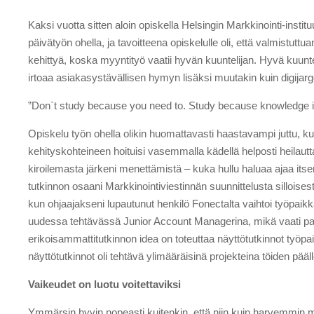
Kaksi vuotta sitten aloin opiskella Helsingin Markkinointi-instit
päivätyön ohella, ja tavoitteena opiskelulle oli, että valmistutt
kehittyä, koska myyntityö vaatii hyvän kuuntelijan. Hyvä kuuntel
irtoaa asiakasystävällisen hymyn lisäksi muutakin kuin digijarg
”Don`t study because you need to. Study because knowledge i
Opiskelu työn ohella olikin huomattavasti haastavampi juttu, kuin
kehityskohteineen hoituisi vasemmalla kädellä helposti heilau
kiroilemasta järkeni menettämistä – kuka hullu haluaa ajaa its
tutkinnon osaani Markkinointiviestinnän suunnittelusta silloise
kun ohjaajakseni lupautunut henkilö Fonectalta vaihtoi työpai
uudessa tehtävässä Junior Account Managerina, mikä vaati paljon
erikoisammattitutkinnon idea on toteuttaa näyttötutkinnot työpai
näyttötutkinnot oli tehtävä ylimääräisinä projekteina töiden päälle
Vaikeudet on luotu voitettaviksi
Ymmärsin hyvin nopeasti kuitenkin, että niin kuin harvemmin m