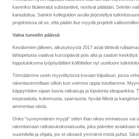
kaveriksi tituleeratut substantiivit, nostivat päätään. Selvitin
kariuduttua. Sainkin kollegoiden avulla järjesteltyä tutkintosu
projekteissa oli se, että päätin itse myydä projektit valitsemilleni
Valoa tunnelin päässä
Kesälomien jälkeen, alkusyksystä 2017 asiat lähtivät rullaamaan 
lähiopetusta vaativat kurssipäivät pois alta ja saatoin keskittyä
lopputuloksena työpöydälläni köllöttelee nyt uunituore tutkintoto
Törmäämme usein myyntityössä kovaan kilpailuun, jossa virheelli
rakentavimmillaan silloin kun voimme oppia toisiltamme. Myyntit
käppyröiden sijaan luovia ratkaisuja ja loputonta ideapankkia. 
inspiraatiota, kokemusta, sparrausta, hyvää fiilistä ja kangist
ammentaa niistä.
Onko ”synnynnäinen myyjä” sitten ihan oikea ominaisuus vai u
rakentamaan ratkaisukokonaisuutta, joka palvelee asiakkaan intre
suunnitella ja ohjata, jos et oikeasti ymmärrä mistä puhut. Siksi 