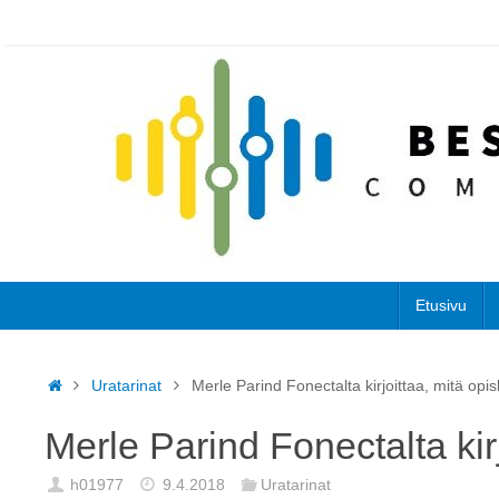
Skip
to
content
Skip
Etusivu
to
content
Home
Uratarinat
Merle Parind Fonectalta kirjoittaa, mitä opis
Merle Parind Fonectalta kirj
h01977
9.4.2018
Uratarinat