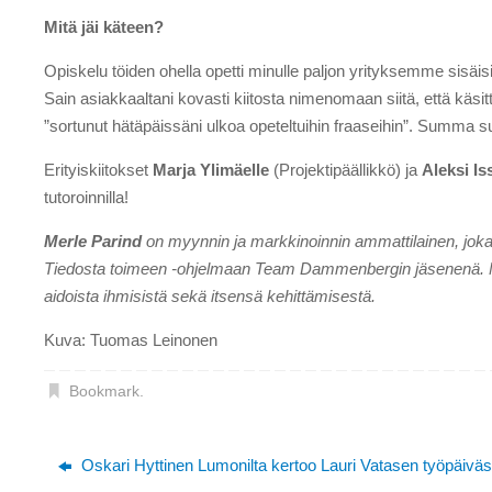
Mitä jäi käteen?
Opiskelu töiden ohella opetti minulle paljon yrityksemme sisäi
Sain asiakkaaltani kovasti kiitosta nimenomaan siitä, että käsi
”sortunut hätäpäissäni ulkoa opeteltuihin fraaseihin”. Summa 
Erityiskiitokset
Marja Ylimäelle
(Projektipäällikkö) ja
Aleksi Is
tutoroinnilla!
Merle Parind
on myynnin ja markkinoinnin ammattilainen, joka
Tiedosta toimeen -ohjelmaan Team Dammenbergin jäsenenä. Merl
aidoista ihmisistä sekä itsensä kehittämisestä.
Kuva: Tuomas Leinonen
Bookmark
.
Oskari Hyttinen Lumonilta kertoo Lauri Vatasen työpäivä