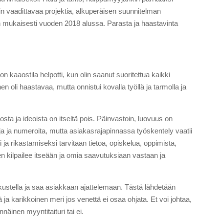
siin vaadittavaa projektia, alkuperäisen suunnitelman
man mukaisesti vuoden 2018 alussa. Parasta ja haastavinta
 kaaostila helpotti, kun olin saanut suoritettua kaikki
n oli haastavaa, mutta onnistui kovalla työllä ja tarmolla ja
ta ja ideoista on itseltä pois. Päinvastoin, luovuus on
eja ja numeroita, mutta asiakasrajapinnassa työskentely vaatii
ja rikastamiseksi tarvitaan tietoa, opiskelua, oppimista,
en kilpailee itseään ja omia saavutuksiaan vastaan ja
ustella ja saa asiakkaan ajattelemaan. Tästä lähdetään
 ja karikkoinen meri jos venettä ei osaa ohjata. Et voi johtaa,
näinen myyntitaituri tai ei.