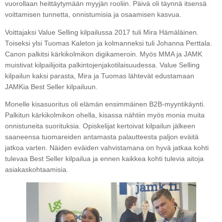
vuorollaan heittäytymään myyjän rooliin. Päivä oli täynnä itsensä
voittamisen tunnetta, onnistumisia ja osaamisen kasvua.
Voittajaksi Value Selling kilpailussa 2017 tuli Mira Hämäläinen.
Toiseksi ylsi Tuomas Kaleton ja kolmanneksi tuli Johanna Perttala.
Canon palkitsi kärkikolmikon digikameroin. Myös MMA ja JAMK
muistivat kilpailijoita palkintojenjakotilaisuudessa. Value Selling
kilpailun kaksi parasta, Mira ja Tuomas lähtevät edustamaan
JAMKia Best Seller kilpailuun.
Monelle kisasuoritus oli elämän ensimmäinen B2B-myyntikäynti.
Palkitun kärkikolmikon ohella, kisassa nähtiin myös monia muita
onnistuneita suorituksia. Opiskelijat kertoivat kilpailun jälkeen
saaneensa tuomareiden antamasta palautteesta paljon eväitä
jatkoa varten. Näiden eväiden vahvistamana on hyvä jatkaa kohti
tulevaa Best Seller kilpailua ja ennen kaikkea kohti tulevia aitoja
asiakaskohtaamisia.