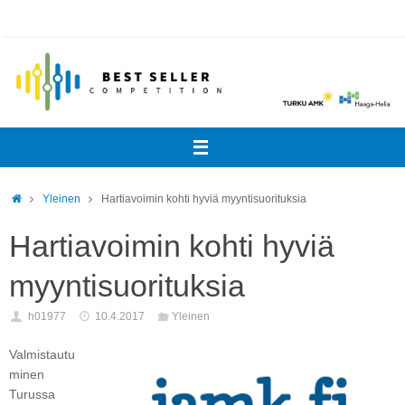
Skip
to
content
Home
Yleinen
Hartiavoimin kohti hyviä myyntisuorituksia
Hartiavoimin kohti hyviä
myyntisuorituksia
h01977
10.4.2017
Yleinen
Valmistautu
minen
Turussa