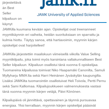
järjestettävä
än Best
Seller
kilpailuun on
käynyt
JAMKilla kuumana kevään ajan. Opiskelijat ovat treenanneet
myyntikäynnin eri vaiheita, heidän suorituksiaan on sparrattu ja
kulmia hiottu. Täytyy sanoa, että hartiavoimin, myynnin kärjen
opiskelijat ovat harjoitelleet!
JAMKilla järjestettiin maaliskuun viimeisellä viikolla Value Selling
myyntikilpailu, joka toimii myös karsintana valtakunnalliseen Best
Seller kilpailuun. Kilpailuun osallistui tänä vuonna 6 opiskelijaa.
Tuomareina kilpailussa toimivat Niko Haapamäki Canonilta, Samuli
Myllyharju MMA:lta sekä Harri Heinänen Jyväskylän kaupungilta.
Lisäksi JAMKilta tuomarointiin osallistuivat Heli Toivola, Pertti Pernu
sekä Sami Kalliomaa. Kilpailujoukkueen valmennuksesta vastasi
tänä vuonna myynnin kärjen vetäjä, Päivi Könönen.
Kilpailupäivä oli jännittävä, opettavainen ja täynnä pursuavaa
energiaa. Yksi kerrallaan, myynnin kärjen opiskelijat pääsivät