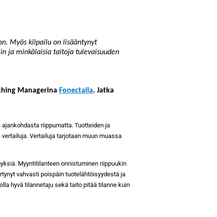
n. Myös kilpailu on lisääntynyt
n ja minkälaisia taitoja tulevaisuuden
aching Managerina
Fonectalla
. Jatka
a ajankohdasta riippumatta. Tuotteiden ja
a vertailuja. Vertailuja tarjotaan muun muassa
yksiä. Myyntitilanteen onnistuminen riippuukin
rtynyt vahvasti poispäin tuotelähtöisyydestä ja
la hyvä tilannetaju sekä taito pitää tilanne kuin