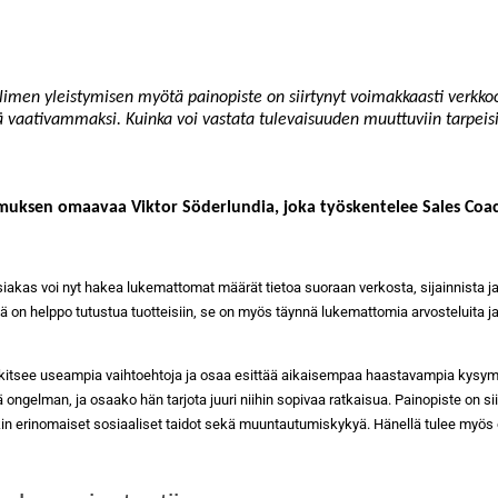
elimen yleistymisen myötä painopiste on siirtynyt voimakkaasti verkkoo
 vaativammaksi. Kuinka voi vastata tulevaisuuden muuttuviin tarpeisii
emuksen omaavaa Viktor Söderlundia, joka työskentelee Sales Co
 Asiakas voi nyt hakea lukemattomat määrät tietoa suoraan verkosta, sijainnista j
ssä on helppo tutustua tuotteisiin, se on myös täynnä lukemattomia arvosteluita j
harkitsee useampia vaihtoehtoja ja osaa esittää aikaisempaa haastavampia kysym
ngelman, ja osaako hän tarjota juuri niihin sopivaa ratkaisua. Painopiste on sii
kin erinomaiset sosiaaliset taidot sekä muuntautumiskykyä. Hänellä tulee myös ol