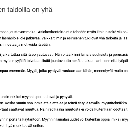
n taidoilla on yhä
aa joustavammaksi. Asiakaskontaktointia tehdään myös iltaisin sekä viikonlo
n läsnäolo ei ole jatkuvaa. Vaikka tiimin ja esimiehen tuki ovat yhä tärkeitä ja 
 innostaa ja motivoida itseään.
a kartuttaa sitä itseohjautuvasti. Hän pitää kiinni lainalaisuuksista ja perusasio
sa myös myyjältä toivotaan lisää joustavuutta sekä asiakastilanteiden että työpä
sempaa enemmän. Myyjät, jotka pystyvät vastaamaan tähän, menestyvät muita par
n esimerkiksi myynnin portaat ovat ja pysyvät.
oska suurin osa ihmisistä ajattelee ja toimii tietyllä tavalla, myyntitekniikka p
aat saattavat muuttua. Näin radikaalia muutosta ei voida kuitenkaan odottaa tap
in portaita käytäntöön. Myynnin lainalaisuudet voi kuitenkin oppia, mikäli my
kehittyä merkitsevät eniten.