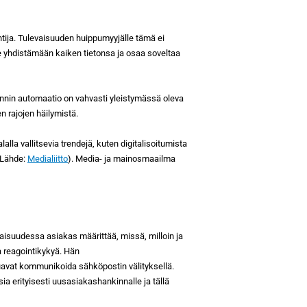
ntija. Tulevaisuuden huippumyyjälle tämä ei
e yhdistämään kaiken tietonsa ja osaa soveltaa
nnin automaatio on vahvasti yleistymässä oleva
n rajojen häilymistä.
la vallitsevia trendejä, kuten digitalisoitumista
 (Lähde:
Medialiitto
). Media- ja mainosmaailma
aisuudessa asiakas määrittää, missä, milloin ja
 reagointikykyä. Hän
uavat kommunikoida sähköpostin välityksellä.
 erityisesti uusasiakashankinnalle ja tällä