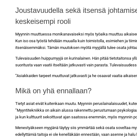
Joustavuudella sekä itsensä johtamise
keskeisempi rooli
Myynnin muuttuessa monikanavaiseksi myös työaika muuttuu aikaisemp
Kun iso osa työstä tehdään muualla kuin toimistolla, esimiehen ja tiimi
itsenäisemmäksi. Tämän muutoksen myötä myyjällä tulee osata johtaa,
Tulevaisuuden huippumyyjä on kurinalainen. Hän pitää tietotaitonsa yllä j
suoritusta vaan vaatii itseltään jatkuvasti vain parasta. Tulevaisuudes
”Asiakkaiden tarpeet muuttuvat jatkuvasti ja he osaavat vaatia aikai
Mikä on yhä ennallaan?
Tietyt asiat eivät kuitenkaan muutu. Myynnin peruslainalaisuudet, kute
”Myyntitekniikka on aikain alussa rakennettu perustumaan psykologiaan. K
ja kun kulttuurit sekoittuvat ajan saatossa enemmän, myös myynnin port
Menestyäkseen myyjänä täytyy siis ymmärtää sekä osata soveltaa myynn
edellyttämiä taitoja ei ole kenelläkään ennestään, vaan asenne ja halu 