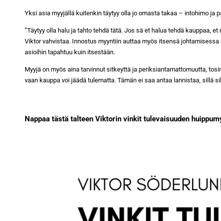
Yksi asia myyjällä kuitenkin täytyy olla jo omasta takaa – intohimo ja 
”Täytyy olla halu ja tahto tehdä tätä. Jos sä et halua tehdä kauppaa, 
Viktor vahvistaa. Innostus myyntiin auttaa myös itsensä johtamisess
asioihin tapahtuu kuin itsestään.
Myyjä on myös aina tarvinnut sitkeyttä ja periksiantamattomuutta, tosin
vaan kauppa voi jäädä tulematta. Tämän ei saa antaa lannistaa, sillä s
Nappaa tästä talteen Viktorin vinkit tulevaisuuden huippum