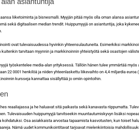
lan asiantuntija
kaansa liiketoiminta ja bisnesmalli. Myyjän pitää myös olla oman alansa asiantu
hmä sekä digitaalisen median trendit. Huippumyyjä on asiantuntija, joka kykene
n.
ointi ovat tulevaisuudessa hyvinkin yhteensulautuneita. Esimerkiksi markkinoi
 kuitenkin tarvitaan myynnin ja markkinoinnin yhteistyötä sekä osastojen väliste
yyjä työskentelee media-alan yrityksessä. Tällöin hänen tulee ymmärtää myös alal
raan 22 0001 henkilöä ja niiden yhteenlaskettu liikevaihto on 4,4 miljardia euroa
noinnin kursseja kannattaa sisällyttää jo omiin opintoihin.
nen
hes reaaliajassa ja he haluavat sitä paikasta sekä kanavasta riippumatta. Tulev
ihen. Tulevaisuuden huippumyyjä tarvitseekin muuntautumiskyvyn lisäksi nopeaa
la kohdatuksi. Osa asiakkaista arvostaa tapaamista kasvotusten, kun toiset hal
eja. Nämä uudet kommunikointitavat tarjoavat mielenkiintoisia mahdollisuuksia