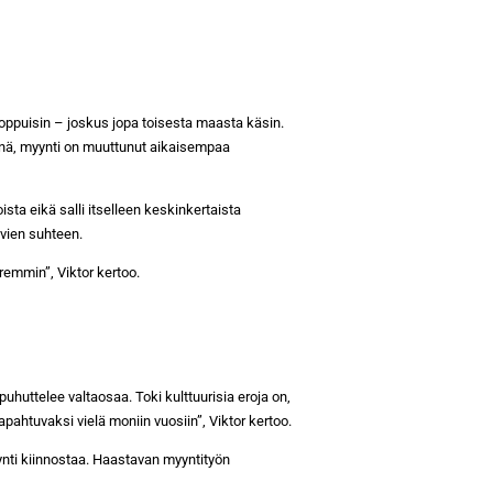
ppuisin – joskus jopa toisesta maasta käsin.
läsnä, myynti on muuttunut aikaisempaa
ista eikä salli itselleen keskinkertaista
ivien suhteen.
emmin”, Viktor kertoo.
uhuttelee valtaosaa. Toki kulttuurisia eroja on,
ahtuvaksi vielä moniin vuosiin”, Viktor kertoo.
ynti kiinnostaa. Haastavan myyntityön