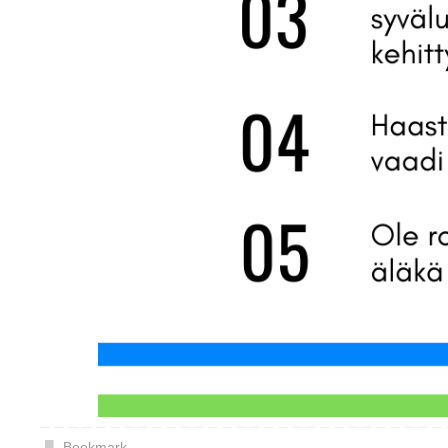
Bookmark
.