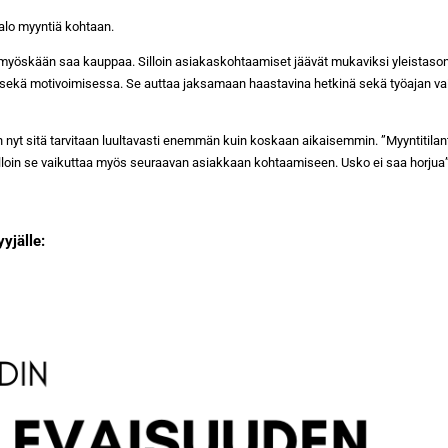
palo myyntiä kohtaan.
et myöskään saa kauppaa. Silloin asiakaskohtaamiset jäävät mukaviksi yleistason
a sekä motivoimisessa. Se auttaa jaksamaan haastavina hetkinä sekä työajan v
 nyt sitä tarvitaan luultavasti enemmän kuin koskaan aikaisemmin. ”Myyntitilante
illoin se vaikuttaa myös seuraavan asiakkaan kohtaamiseen. Usko ei saa horjua”,
yyjälle: