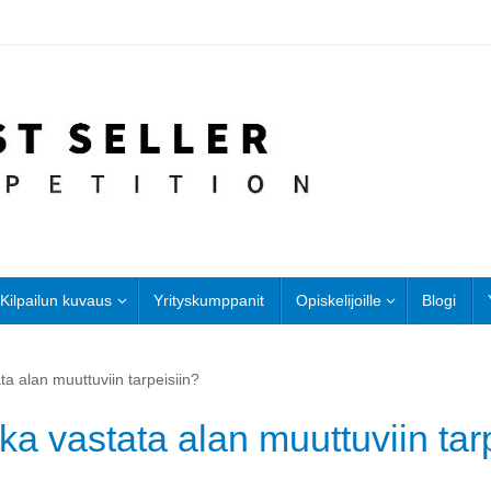
Kilpailun kuvaus
Yrityskumppanit
Opiskelijoille
Blogi
a alan muuttuviin tarpeisiin?
a vastata alan muuttuviin tar