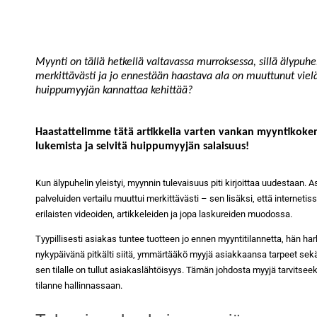
Myynti on tällä hetkellä valtavassa murroksessa, sillä älypuh
merkittävästi ja jo ennestään haastava ala on muuttunut vielä
huippumyyjän kannattaa kehittää?
Haastattelimme tätä artikkelia varten vankan myyntikok
lukemista ja selvitä huippumyyjän salaisuus!
Kun älypuhelin yleistyi, myynnin tulevaisuus piti kirjoittaa uudestaan.
palveluiden vertailu muuttui merkittävästi – sen lisäksi, että interneti
erilaisten videoiden, artikkeleiden ja jopa laskureiden muodossa.
Tyypillisesti asiakas tuntee tuotteen jo ennen myyntitilannetta, hän 
nykypäivänä pitkälti siitä, ymmärtääkö myyjä asiakkaansa tarpeet sekä o
sen tilalle on tullut asiakaslähtöisyys. Tämän johdosta myyjä tarvitsee
tilanne hallinnassaan.