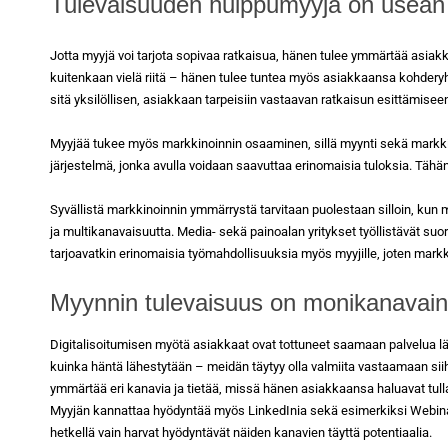
Tulevaisuuden huippumyyjä on usean a
Jotta myyjä voi tarjota sopivaa ratkaisua, hänen tulee ymmärtää asiak
kuitenkaan vielä riitä – hänen tulee tuntea myös asiakkaansa kohdery
sitä yksilöllisen, asiakkaan tarpeisiin vastaavan ratkaisun esittämisee
Myyjää tukee myös markkinoinnin osaaminen, sillä myynti sekä markkin
järjestelmä, jonka avulla voidaan saavuttaa erinomaisia tuloksia. Tähän
Syvällistä markkinoinnin ymmärrystä tarvitaan puolestaan silloin, kun m
ja multikanavaisuutta. Media- sekä painoalan yritykset työllistävät suo
tarjoavatkin erinomaisia työmahdollisuuksia myös myyjille, joten markki
Myynnin tulevaisuus on monikanavai
Digitalisoitumisen myötä asiakkaat ovat tottuneet saamaan palvelua lä
kuinka häntä lähestytään – meidän täytyy olla valmiita vastaamaan si
ymmärtää eri kanavia ja tietää, missä hänen asiakkaansa haluavat tul
Myyjän kannattaa hyödyntää myös LinkedInia sekä esimerkiksi Webinaar
hetkellä vain harvat hyödyntävät näiden kanavien täyttä potentiaalia.