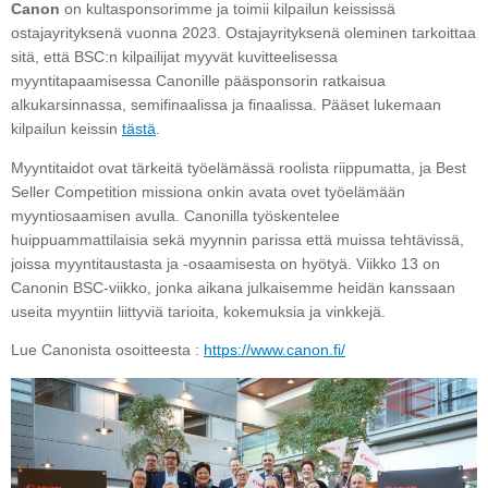
Canon
on kultasponsorimme ja toimii kilpailun keississä
ostajayrityksenä vuonna 2023. Ostajayrityksenä oleminen tarkoittaa
sitä, että BSC:n kilpailijat myyvät kuvitteelisessa
myyntitapaamisessa Canonille pääsponsorin ratkaisua
alkukarsinnassa, semifinaalissa ja finaalissa. Pääset lukemaan
kilpailun keissin
tästä
.
Myyntitaidot ovat tärkeitä työelämässä roolista riippumatta, ja Best
Seller Competition missiona onkin avata ovet työelämään
myyntiosaamisen avulla. Canonilla työskentelee
huippuammattilaisia sekä myynnin parissa että muissa tehtävissä,
joissa myyntitaustasta ja -osaamisesta on hyötyä. Viikko 13 on
Canonin BSC-viikko, jonka aikana julkaisemme heidän kanssaan
useita myyntiin liittyviä tarioita, kokemuksia ja vinkkejä.
Lue Canonista osoitteesta :
https://www.canon.fi/