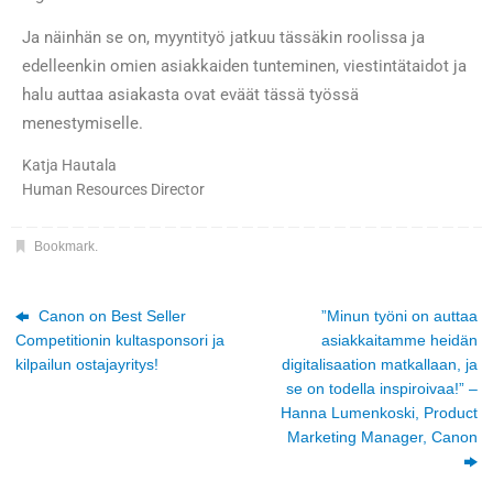
Ja näinhän se on, myyntityö jatkuu tässäkin roolissa ja
edelleenkin omien asiakkaiden tunteminen, viestintätaidot ja
halu auttaa asiakasta ovat eväät tässä työssä
menestymiselle.
Katja Hautala
Human Resources Director
Bookmark
.
Canon on Best Seller
”Minun työni on auttaa
Competitionin kultasponsori ja
asiakkaitamme heidän
kilpailun ostajayritys!
digitalisaation matkallaan, ja
se on todella inspiroivaa!” –
Hanna Lumenkoski, Product
Marketing Manager, Canon