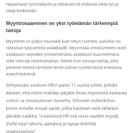
tapaamaan työnhakijoita ja tehtäväni oli yhdistää oikea työ ja
tekijä keskenään.
Myyntiosaaminen on yksi työelämän tärkeimpiä
taitoja
Myyminen on paljon muutakin kuin tietyn tuotteen, palvelun tai
ratkaisun tarjoamista asiakkaalle. Myynnissä onnistuminen vaatii
asiakkaan tarpeiden ymmärtämistä, asiakkaan kuuntelemista
sekä vahvoja viestintätaitoja. Nämä ovat samoja taitoja, joita
jokainen meistä tarvitsee tämän päivän työelämässä erilaisissa
asiayhteyksissä.
Siirtyessäni sisäisen HR:n pariin 11 vuotta sitten, pohdin
ääneen, että miten mahdan pärjätä ilman myynnistä saatavaa
voiton- ja onnistumisen tunnetta. Silloinen esihenkilöni
kertoi minulle viisaat sanat, jotka kantavat vielä tähänkin
päivään saakka: ”
sisäisessä HR:ssä vasta saatkin myydä.
Siellä myyt ideoita, ajatuksia ja tapoja kehittää
organisaatiota
”.