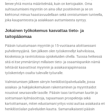
lienee yhtä monta määritelmää, kuin on kertojaakin. Oma
suhtautumiseni myyntiin on aina ollut positiivinen ja se on
kiehtonut minua haastavuudellaan sekä onnistumisen tunteella,
joka kaupanteosta ja asiakkaan auttamisesta syntyy.
Jokainen työkokemus kasvattaa tieto- ja
taitopääomaa
Pääsin tutustumaan myyntiin jo 15-vuotiaana aloittaessani
puhelinmyyjänä. Sen jälkeen olen työskennellyt kahviloissa,
kioskeissa ja ravintoloissa opiskeluiden ohella. Tuossa hetkessä
sitä ei itse ymmärtänyt millaisen tieto- ja osaamispankin nämä
tehtävät kasvattivat myynnin ja asiakasrajapinnassa
työskentelyn osalta tulevalle työuralle.
Valmistumisen jälkeen siirryin henkilöstöpalvelualalle, jossa
asiakas- ja hakijakokemuksen rakentaminen ja myyntitaidot
nousivat seuraavalle tasolle. Pääsin taas tarttuman luuriin ja
soittamaan kylmäsoittoja, tapaamaan prospekteja sekä
kartoittamaan, miten edustamani yritys voisi auttaa asiakasta eri
henkilöstöalan palveluiden kautta. Samanaikaisesti pääsin