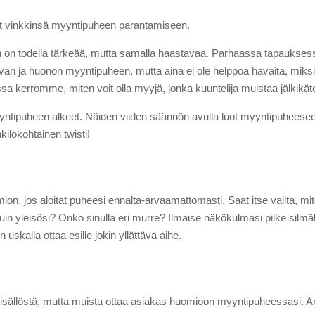
at vinkkinsä myyntipuheen parantamiseen.
n on todella tärkeää, mutta samalla haastavaa. Parhaassa tapauksess
vän ja huonon myyntipuheen, mutta aina ei ole helppoa havaita, miksi
issa kerromme, miten voit olla myyjä, jonka kuuntelija muistaa jälkikät
n myyntipuheen alkeet. Näiden viiden säännön avulla luot myyntipuhe
kilökohtainen twisti!
mion, jos aloitat puheesi ennalta-arvaamattomasti. Saat itse valita, mit
in yleisösi? Onko sinulla eri murre? Ilmaise näkökulmasi pilke silm
uskalla ottaa esille jokin yllättävä aihe.
sisällöstä, mutta muista ottaa asiakas huomioon myyntipuheessasi. Ann