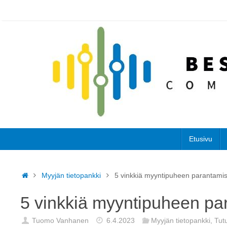
Skip
to
content
Skip
Etusivu
to
content
Home
Myyjän tietopankki
5 vinkkiä myyntipuheen parantami
5 vinkkiä myyntipuheen pa
Tuomo Vanhanen
6.4.2023
Myyjän tietopankki
,
Tutu