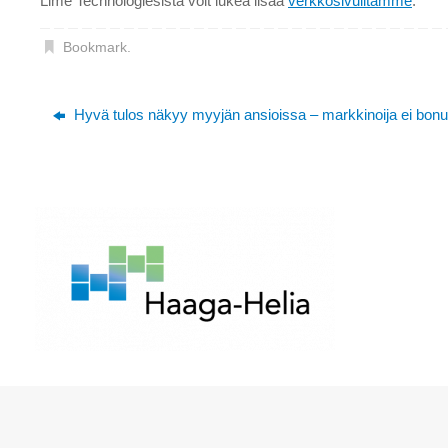
Lime Technologiesista voit lukea lisää
verkkosivuiltamme
.
Bookmark
.
Hyvä tulos näkyy myyjän ansioissa – markkinoija ei bonuks