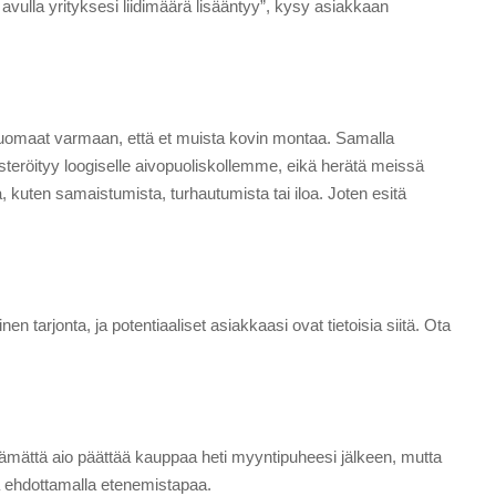
vulla yrityksesi liidimäärä lisääntyy”, kysy asiakkaan
t, huomaat varmaan, että et muista kovin montaa. Samalla
isteröityy loogiselle aivopuoliskollemme, eikä herätä meissä
, kuten samaistumista, turhautumista tai iloa. Joten esitä
en tarjonta, ja potentiaaliset asiakkaasi ovat tietoisia siitä. Ota
ttämättä aio päättää kauppaa heti myyntipuheesi jälkeen, mutta
tä ehdottamalla etenemistapaa.