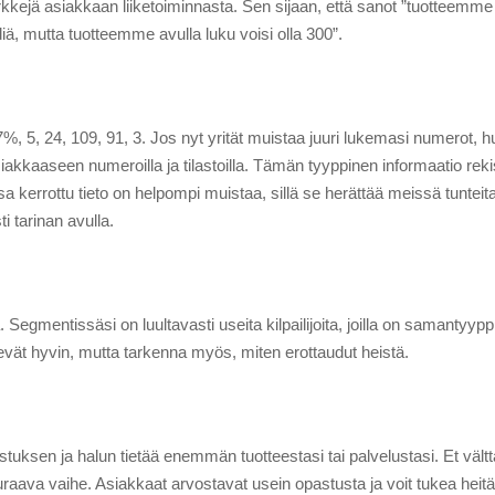
kejä asiakkaan liiketoiminnasta. Sen sijaan, että sanot ”tuotteemme a
idiä, mutta tuotteemme avulla luku voisi olla 300”.
, 7%, 5, 24, 109, 91, 3. Jos nyt yrität muistaa juuri lukemasi numero
iakkaaseen numeroilla ja tilastoilla. Tämän tyyppinen informaatio rek
kerrottu tieto on helpompi muistaa, sillä se herättää meissä tunteita
ti tarinan avulla.
 Segmentissäsi on luultavasti useita kilpailijoita, joilla on samantyyppin
ekevät hyvin, mutta tarkenna myös, miten erottaudut heistä.
stuksen ja halun tietää enemmän tuotteestasi tai palvelustasi. Et väl
euraava vaihe. Asiakkaat arvostavat usein opastusta ja voit tukea hei