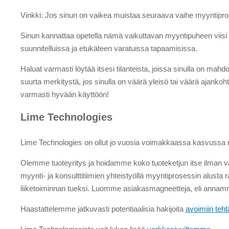
Vinkki: Jos sinun on vaikea muistaa seuraava vaihe myyntipros
Sinun kannattaa opetella nämä vaikuttavan myyntipuheen viisi sä
suunnitelluissa ja etukäteen varatuissa tapaamisissa.
Haluat varmasti löytää itsesi tilanteista, joissa sinulla on mah
suurta merkitystä, jos sinulla on väärä yleisö tai väärä ajank
varmasti hyvään käyttöön!
Lime Technologies
Lime Technologies on ollut jo vuosia voimakkaassa kasvussa 
Olemme tuoteyritys ja hoidamme koko tuoteketjun itse ilman vä
myynti- ja konsulttitiimien yhteistyöllä myyntiprosessin alus
liiketoiminnan tueksi. Luomme asiakasmagneetteja, eli annamme
Haastattelemme jatkuvasti potentiaalisia hakijoita
avoimiin teh