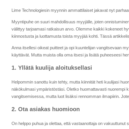
Lime Technologiesin myynnin ammattilaiset jakavat nyt parha
Myyntipuhe on suuri mahdollisuus myyjälle, joten onnistumine
välittyy tarjoamasi ratkaisun arvo. Olemme kaikki kokeneet hy
kiinnostusta ja luottamusta toista myyjää kohti. Tässä artikkel
Anna itsellesi oikeat puitteet ja opi kuuntelijan vangitsevaa
käyttävät. Mutta muista olla oma itsesi ja lisätä puheeseesi hen
1. Yllätä kuulija aloituksellasi
Helpommin sanottu kuin tehty, mutta kiinnität heti kuulijasi huo
näkökulmasi ympäristöstäsi. Oletko huomattavasti nuorempi ku
vangitsemisessa, mutta luot lisäksi rennomman ilmapiirin. Joten 
2. Ota asiakas huomioon
On helppo puhua ja olettaa, että vastaanottaja on vakuuttunut 