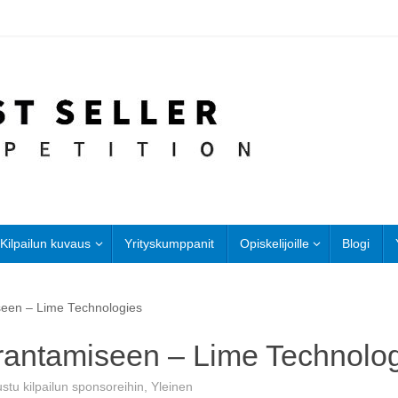
Kilpailun kuvaus
Yrityskumppanit
Opiskelijoille
Blogi
seen – Lime Technologies
rantamiseen – Lime Technolo
stu kilpailun sponsoreihin
,
Yleinen