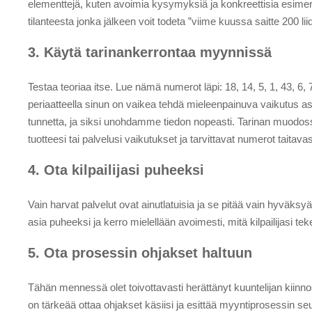
elementtejä, kuten avoimia kysymyksiä ja konkreettisia esimerk
tilanteesta jonka jälkeen voit todeta ”viime kuussa saitte 200 li
3. Käytä tarinankerrontaa myynnissä
Testaa teoriaa itse. Lue nämä numerot läpi: 18, 14, 5, 1, 43, 6
periaatteella sinun on vaikea tehdä mieleenpainuva vaikutus as
tunnetta, ja siksi unohdamme tiedon nopeasti. Tarinan muodossa 
tuotteesi tai palvelusi vaikutukset ja tarvittavat numerot taitavas
4. Ota kilpailijasi puheeksi
Vain harvat palvelut ovat ainutlatuisia ja se pitää vain hyväksyä.
asia puheeksi ja kerro mielellään avoimesti, mitä kilpailijasi t
5. Ota prosessin ohjakset haltuun
Tähän mennessä olet toivottavasti herättänyt kuuntelijan kiinno
on tärkeää ottaa ohjakset käsiisi ja esittää myyntiprosessin s