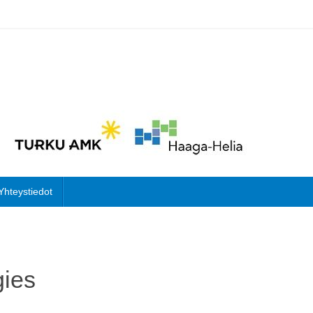
Yhteystiedot
gies