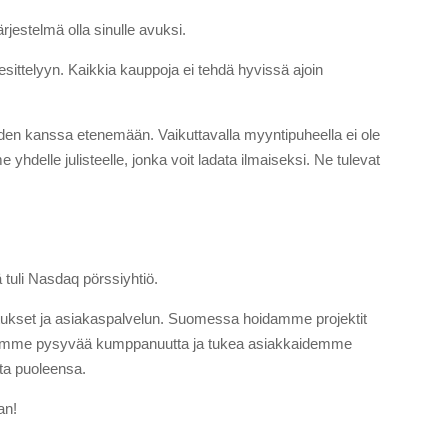
jestelmä olla sinulle avuksi.
esittelyyn. Kaikkia kauppoja ei tehdä hyvissä ajoin
kaiden kanssa etenemään. Vaikuttavalla myyntipuheella ei ole
delle julisteelle, jonka voit ladata ilmaiseksi. Ne tulevat
tuli Nasdaq pörssiyhtiö.
utukset ja asiakaspalvelun. Suomessa hoidamme projektit
ä. Myymme pysyvää kumppanuutta ja tukea asiakkaidemme
ita puoleensa.
an!