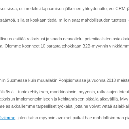
essissa, esimerkiksi tapaamisen jälkeinen yhteydenotto, voi CRM-jär
äntöä, sillä et koskaan tiedä, milloin saat mahdollisuuden tuotteesi 
dollisuus esittää ratkaisusi ja saada neuvottelut potentiaalisten asiak
ohta. Olemme koonneet 10 parasta tehokkaan B2B-myynnin vinkkiämme yh
niin Suomessa kuin muuallakin Pohjoismaissa ja vuonna 2018 meistä 
likäsiä – tuotekehityksen, markkinoinnin, myynnin, ratkaisujen tote
ta ratkaisun implementoimiseen ja kehittämiseen pitkällä aikavälill
 asiakkaillemme tarpeelliset työkalut, jotta he voivat vetää asiakka
täviimme
, joten katso myynnin avoimet paikat hae mahdollisimman pi