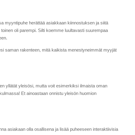
a myyntipuhe herättää asiakkaan kiinnostuksen ja siitä
 toinen oli parempi. Silti koemme luultavasti suurempaa
een.
eseesi saman rakenteen, mitä kaikista menestyneimmät myyjät
en yllätät yleisösi, mutta voit esimerkiksi ilmaista oman
äkulmassa! Et ainoastaan onnistu yleisön huomion
a asiakaan olla osallisena ja lisää puheeseen interaktiivisia