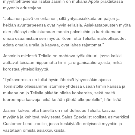
myyntitehtäviensä lisäksi Jasmin on mukana Apple praktiikassa
myynnin edustajana.
”Jokainen päivä on erilainen, sillä yritysasiakkaita on paljon ja
heidän avuntarpeensa ovat hyvin erilaisia. Asiakastapausten myötä
olen päässyt erikoistumaan moniin palveluihin ja kartuttamaan
omaa osaamistani sen myötä. Koen, että Telialla mahdollisuudet
edetä omalla uralla ja kasvaa, ovat lähes rajattomat.”
Jasminin mielestä Telialla on mahtava työkulttuuri, jossa kaikki
auttavat toisiaan riippumatta tiimi- ja organisaatiorajoista, mikä
korostaa yhteisöllisyyttä.
”Työkavereista on tullut hyvin läheisiä lyhyessäkin ajassa.
Toimistolla ollessamme istumme yhdessä usean tiimin kanssa ja
mukana on jo Telialla pitkään olleita konkareita, sekä meitä
tuoreempia kasvoja, eikä ketään jätetä ulkopuolelle”, hän lisää.
Jasmin kokee, että hänellä on mahdollisuus Telialla kasvaa
myyjänä ja kehittyä nykyisestä Sales Specialist roolista esimerkiksi
Customer Lead -rooliin, jossa keskitytään erityisesti myyntiin ja
vastataan omista asiakkuuksista.