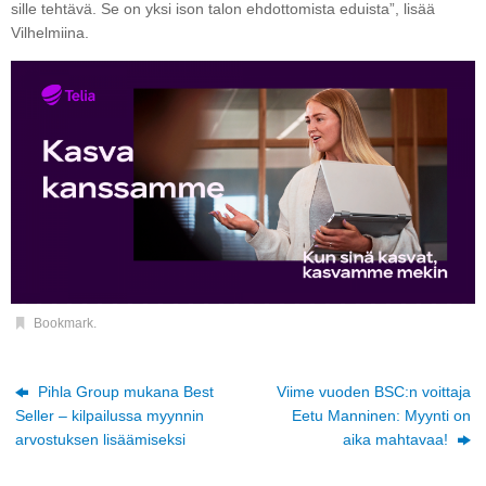
sille tehtävä. Se on yksi ison talon ehdottomista eduista”, lisää
Vilhelmiina.
Bookmark
.
Pihla Group mukana Best
Viime vuoden BSC:n voittaja
Seller – kilpailussa myynnin
Eetu Manninen: Myynti on
arvostuksen lisäämiseksi
aika mahtavaa!