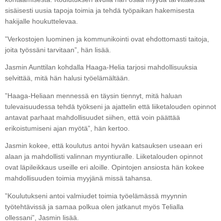
sisäisesti uusia tapoja toimia ja tehdä työpaikan hakemisesta
hakijalle houkuttelevaa.
”Verkostojen luominen ja kommunikointi ovat ehdottomasti taitoja,
joita työssäni tarvitaan”, hän lisää.
Jasmin Aunttilan kohdalla Haaga-Helia tarjosi mahdollisuuksia
selvittää, mitä hän halusi työelämältään.
”Haaga-Heliaan mennessä en täysin tiennyt, mitä haluan
tulevaisuudessa tehdä työkseni ja ajattelin että liiketalouden opinnot
antavat parhaat mahdollisuudet siihen, että voin päättää
erikoistumiseni ajan myötä”, hän kertoo.
Jasmin kokee, että koulutus antoi hyvän katsauksen useaan eri
alaan ja mahdollisti valinnan myyntiuralle. Liiketalouden opinnot
ovat läpileikkaus useille eri aloille. Opintojen ansiosta hän kokee
mahdollisuuden toimia myyjänä missä tahansa.
”Koulutukseni antoi valmiudet toimia työelämässä myynnin
työtehtävissä ja samaa polkua olen jatkanut myös Telialla
ollessani”, Jasmin lisää.