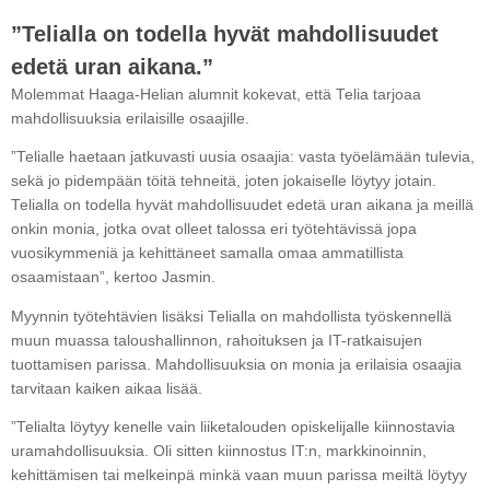
”Telialla on todella hyvät mahdollisuudet
edetä uran aikana.”
Molemmat Haaga-Helian alumnit kokevat, että Telia tarjoaa
mahdollisuuksia erilaisille osaajille.
”Telialle haetaan jatkuvasti uusia osaajia: vasta työelämään tulevia,
sekä jo pidempään töitä tehneitä, joten jokaiselle löytyy jotain.
Telialla on todella hyvät mahdollisuudet edetä uran aikana ja meillä
onkin monia, jotka ovat olleet talossa eri työtehtävissä jopa
vuosikymmeniä ja kehittäneet samalla omaa ammatillista
osaamistaan”, kertoo Jasmin.
Myynnin työtehtävien lisäksi Telialla on mahdollista työskennellä
muun muassa taloushallinnon, rahoituksen ja IT-ratkaisujen
tuottamisen parissa. Mahdollisuuksia on monia ja erilaisia osaajia
tarvitaan kaiken aikaa lisää.
”Telialta löytyy kenelle vain liiketalouden opiskelijalle kiinnostavia
uramahdollisuuksia. Oli sitten kiinnostus IT:n, markkinoinnin,
kehittämisen tai melkeinpä minkä vaan muun parissa meiltä löytyy