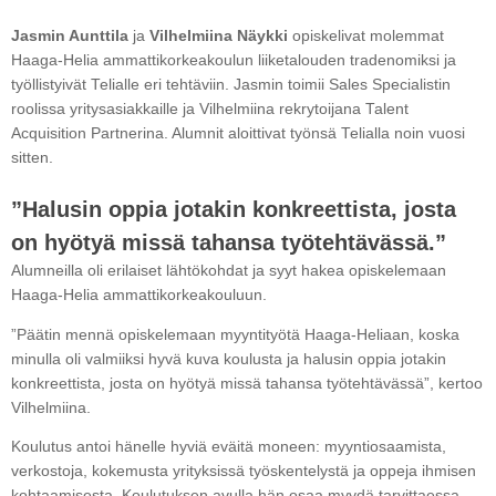
Jasmin Aunttila
ja
Vilhelmiina Näykki
opiskelivat molemmat
Haaga-Helia ammattikorkeakoulun liiketalouden tradenomiksi ja
työllistyivät Telialle eri tehtäviin. Jasmin toimii Sales Specialistin
roolissa yritysasiakkaille ja Vilhelmiina rekrytoijana Talent
Acquisition Partnerina. Alumnit aloittivat työnsä Telialla noin vuosi
sitten.
”Halusin oppia jotakin konkreettista, josta
on hyötyä missä tahansa työtehtävässä.”
Alumneilla oli erilaiset lähtökohdat ja syyt hakea opiskelemaan
Haaga-Helia ammattikorkeakouluun.
”Päätin mennä opiskelemaan myyntityötä Haaga-Heliaan, koska
minulla oli valmiiksi hyvä kuva koulusta ja halusin oppia jotakin
konkreettista, josta on hyötyä missä tahansa työtehtävässä”, kertoo
Vilhelmiina.
Koulutus antoi hänelle hyviä eväitä moneen: myyntiosaamista,
verkostoja, kokemusta yrityksissä työskentelystä ja oppeja ihmisen
kohtaamisesta. Koulutuksen avulla hän osaa myydä tarvittaessa