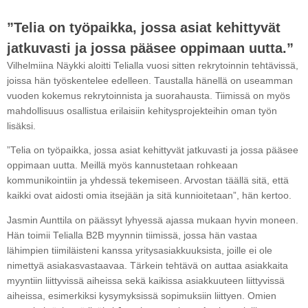
”Telia on työpaikka, jossa asiat kehittyvät
jatkuvasti ja jossa pääsee oppimaan uutta.”
Vilhelmiina Näykki aloitti Telialla vuosi sitten rekrytoinnin tehtävissä,
joissa hän työskentelee edelleen. Taustalla hänellä on useamman
vuoden kokemus rekrytoinnista ja suorahausta. Tiimissä on myös
mahdollisuus osallistua erilaisiin kehitysprojekteihin oman työn
lisäksi.
”Telia on työpaikka, jossa asiat kehittyvät jatkuvasti ja jossa pääsee
oppimaan uutta. Meillä myös kannustetaan rohkeaan
kommunikointiin ja yhdessä tekemiseen. Arvostan täällä sitä, että
kaikki ovat aidosti omia itsejään ja sitä kunnioitetaan”, hän kertoo.
Jasmin Aunttila on päässyt lyhyessä ajassa mukaan hyvin moneen.
Hän toimii Telialla B2B myynnin tiimissä, jossa hän vastaa
lähimpien tiimiläisteni kanssa yritysasiakkuuksista, joille ei ole
nimettyä asiakasvastaavaa. Tärkein tehtävä on auttaa asiakkaita
myyntiin liittyvissä aiheissa sekä kaikissa asiakkuuteen liittyvissä
aiheissa, esimerkiksi kysymyksissä sopimuksiin liittyen. Omien