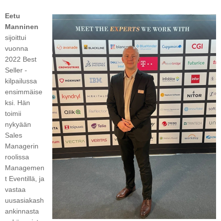
Eetu
Manninen
sijoittui
vuonna
2022 Best
Seller -
kilpailussa
ensimmäise
ksi. Hän
toimii
nykyään
Sales
Managerin
roolissa
Managemen
t Eventillä, ja
vastaa
uusasiakash
ankinnasta