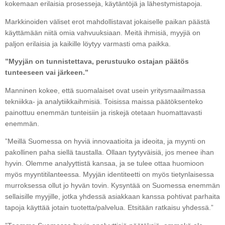
kokemaan erilaisia prosesseja, käytäntöjä ja lähestymistapoja.
Markkinoiden väliset erot mahdollistavat jokaiselle paikan päästä
käyttämään niitä omia vahvuuksiaan. Meitä ihmisiä, myyjiä on
paljon erilaisia ja kaikille löytyy varmasti oma paikka.
”Myyjän on tunnistettava, perustuuko ostajan päätös
tunteeseen vai järkeen.”
Manninen kokee, että suomalaiset ovat usein yritysmaailmassa
tekniikka- ja analytiikkaihmisiä. Toisissa maissa päätöksenteko
painottuu enemmän tunteisiin ja riskejä otetaan huomattavasti
enemmän.
”Meillä Suomessa on hyviä innovaatioita ja ideoita, ja myynti on
pakollinen paha siellä taustalla. Ollaan tyytyväisiä, jos menee ihan
hyvin. Olemme analyyttistä kansaa, ja se tulee ottaa huomioon
myös myyntitilanteessa. Myyjän identiteetti on myös tietynlaisessa
murroksessa ollut jo hyvän tovin. Kysyntää on Suomessa enemmän
sellaisille myyjille, jotka yhdessä asiakkaan kanssa pohtivat parhaita
tapoja käyttää jotain tuotetta/palvelua. Etsitään ratkaisu yhdessä.”