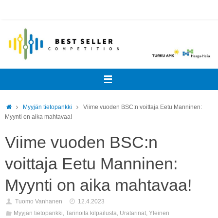
Skip
to
content
Home
Myyjän tietopankki
Viime vuoden BSC:n voittaja Eetu Manninen:
Myynti on aika mahtavaa!
Viime vuoden BSC:n
voittaja Eetu Manninen:
Myynti on aika mahtavaa!
Tuomo Vanhanen
12.4.2023
Myyjän tietopankki
,
Tarinoita kilpailusta
,
Uratarinat
,
Yleinen