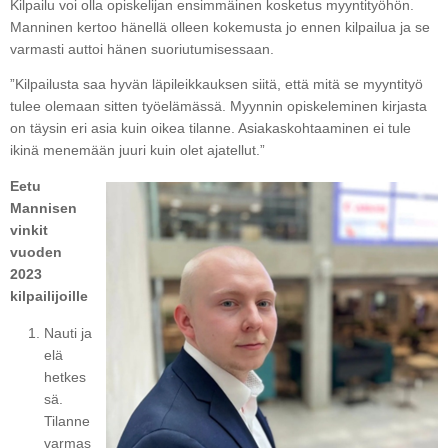
Kilpailu voi olla opiskelijan ensimmäinen kosketus myyntityöhön.
Manninen kertoo hänellä olleen kokemusta jo ennen kilpailua ja se
varmasti auttoi hänen suoriutumisessaan.
”Kilpailusta saa hyvän läpileikkauksen siitä, että mitä se myyntityö
tulee olemaan sitten työelämässä. Myynnin opiskeleminen kirjasta
on täysin eri asia kuin oikea tilanne. Asiakaskohtaaminen ei tule
ikinä menemään juuri kuin olet ajatellut.”
Eetu
Mannisen
vinkit
vuoden
2023
kilpailijoille
Nauti ja
elä
hetkes
sä.
Tilanne
varmas