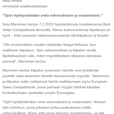
sekä omista
nimetyistä asiakkuuksistaan.
”Opin hyödyntämään omia vahvuuksiani ja osaamistani.”
Eetu Manninen kertoo 7.2.2023 haastattelussa muistelevansa Best
Seller Competitionia lämmöllä. Hänen kokemuksensa kilpailusta on
hyvä – koko prosessi valmentautumisesta alkukilpailuun ja finaalin.
”Olin ensimmäisen vuoden opiskelija Haaga-Heliassa, kun
osallistuin kilpailuun. Sain valmennuksen ja kilpailun avulla
läpileikkauksen siitä, miten myyntitilanteet oikeassa elämässä
toimivat”, Manninen kertoo.
Manninen kertoo kilpailun avanneen hänelle ovia työelämän
puolelle sekä antaneen hänelle itsevarmuutta myyntiin. Valmennus
ja kilpailun voitto rohkaisivat häntä osallistumaan myös European
Sales Competitioniin, jossa parhaan myyjän tittelistä kilpailee
korkeakoulujen opiskelijat ympäri Eurooppaa.
”Opin hyödyntämään omia vahvuuksiani ja osaamistani. Vertaan
tätä urheiluun, jossa jokainen pelaa joukkueessa omilla
vahvuuksillaan. Koen, että sama toteutuu myyntityössä – ei sitä