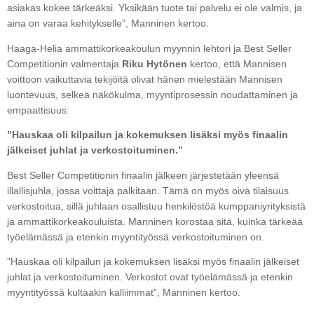
asiakas kokee tärkeäksi. Yksikään tuote tai palvelu ei ole valmis, ja
aina on varaa kehitykselle”, Manninen kertoo.
Haaga-Helia ammattikorkeakoulun myynnin lehtori ja Best Seller
Competitionin valmentaja
Riku Hytönen
kertoo, että Mannisen
voittoon vaikuttavia tekijöitä olivat hänen mielestään Mannisen
luontevuus, selkeä näkökulma, myyntiprosessin noudattaminen ja
empaattisuus.
”Hauskaa oli kilpailun ja kokemuksen lisäksi myös finaalin
jälkeiset juhlat ja verkostoituminen.”
Best Seller Competitionin finaalin jälkeen järjestetään yleensä
illallisjuhla, jossa voittaja palkitaan. Tämä on myös oiva tilaisuus
verkostoitua, sillä juhlaan osallistuu henkilöstöä kumppaniyrityksistä
ja ammattikorkeakouluista. Manninen korostaa sitä, kuinka tärkeää
työelämässä ja etenkin myyntityössä verkostoituminen on.
”Hauskaa oli kilpailun ja kokemuksen lisäksi myös finaalin jälkeiset
juhlat ja verkostoituminen. Verkostot ovat työelämässä ja etenkin
myyntityössä kultaakin kalliimmat”, Manninen kertoo.