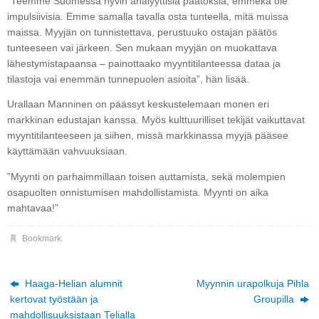
”Teemme Suomessa hyvin analyyttisiä päätöksiä, emmekä ole
impulsiivisia. Emme samalla tavalla osta tunteella, mitä muissa
maissa. Myyjän on tunnistettava, perustuuko ostajan päätös
tunteeseen vai järkeen. Sen mukaan myyjän on muokattava
lähestymistapaansa – painottaako myyntitilanteessa dataa ja
tilastoja vai enemmän tunnepuolen asioita”, hän lisää.
Urallaan Manninen on päässyt keskustelemaan monen eri
markkinan edustajan kanssa. Myös kulttuurilliset tekijät vaikuttavat
myyntitilanteeseen ja siihen, missä markkinassa myyjä pääsee
käyttämään vahvuuksiaan.
”Myynti on parhaimmillaan toisen auttamista, sekä molempien
osapuolten onnistumisen mahdollistamista. Myynti on aika
mahtavaa!”
Bookmark
.
Haaga-Helian alumnit
Myynnin urapolkuja Pihla
kertovat työstään ja
Groupilla
mahdollisuuksistaan Telialla