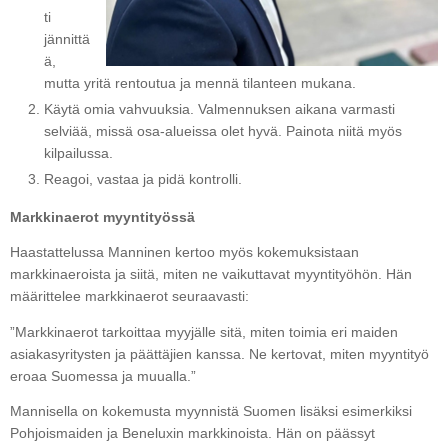
ti
jännittä
ä,
mutta yritä rentoutua ja mennä tilanteen mukana.
Käytä omia vahvuuksia. Valmennuksen aikana varmasti
selviää, missä osa-alueissa olet hyvä. Painota niitä myös
kilpailussa.
Reagoi, vastaa ja pidä kontrolli.
Markkinaerot myyntityössä
Haastattelussa Manninen kertoo myös kokemuksistaan
markkinaeroista ja siitä, miten ne vaikuttavat myyntityöhön. Hän
määrittelee markkinaerot seuraavasti:
”Markkinaerot tarkoittaa myyjälle sitä, miten toimia eri maiden
asiakasyritysten ja päättäjien kanssa. Ne kertovat, miten myyntityö
eroaa Suomessa ja muualla.”
Mannisella on kokemusta myynnistä Suomen lisäksi esimerkiksi
Pohjoismaiden ja Beneluxin markkinoista. Hän on päässyt