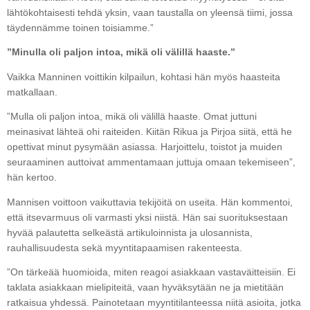
lähtökohtaisesti tehdä yksin, vaan taustalla on yleensä tiimi, jossa
täydennämme toinen toisiamme.”
”Minulla oli paljon intoa, mikä oli välillä haaste.”
Vaikka Manninen voittikin kilpailun, kohtasi hän myös haasteita
matkallaan.
”Mulla oli paljon intoa, mikä oli välillä haaste. Omat juttuni
meinasivat lähteä ohi raiteiden. Kiitän Rikua ja Pirjoa siitä, että he
opettivat minut pysymään asiassa. Harjoittelu, toistot ja muiden
seuraaminen auttoivat ammentamaan juttuja omaan tekemiseen”,
hän kertoo.
Mannisen voittoon vaikuttavia tekijöitä on useita. Hän kommentoi,
että itsevarmuus oli varmasti yksi niistä. Hän sai suorituksestaan
hyvää palautetta selkeästä artikuloinnista ja ulosannista,
rauhallisuudesta sekä myyntitapaamisen rakenteesta.
”On tärkeää huomioida, miten reagoi asiakkaan vastaväitteisiin. Ei
taklata asiakkaan mielipiteitä, vaan hyväksytään ne ja mietitään
ratkaisua yhdessä. Painotetaan myyntitilanteessa niitä asioita, jotka