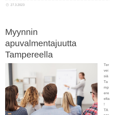
27.3.2023
Myynnin
apuvalmentajuutta
Tampereella
Ter
vei
siä
Ta
mp
ere
elta
!
TA