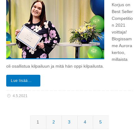
Korjus on
Best Seller
Competitio
n 2021
voittaja!
Blogissam
me Aurora
kertoo,
millaista
oli osallistua kilpailuun ja mitä hän oppi kilpailusta.
Lue lisää…
4.5.2021
1
2
3
4
5