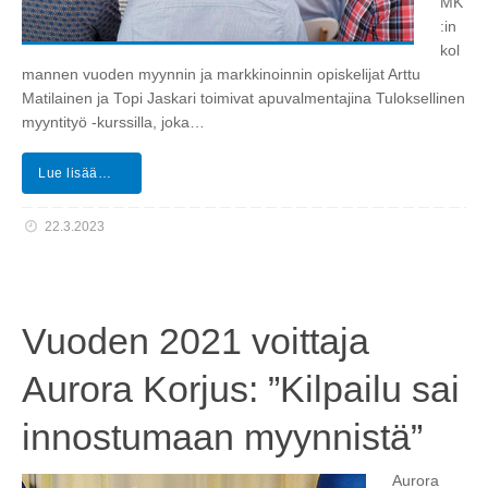
MK
:in
kol
mannen vuoden myynnin ja markkinoinnin opiskelijat Arttu
Matilainen ja Topi Jaskari toimivat apuvalmentajina Tuloksellinen
myyntityö -kurssilla, joka…
Lue lisää…
22.3.2023
Vuoden 2021 voittaja
Aurora Korjus: ”Kilpailu sai
innostumaan myynnistä”
Aurora