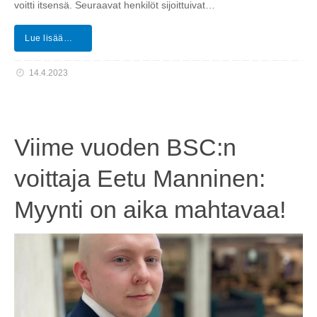
voitti itsensä. Seuraavat henkilöt sijoittuivat…
Lue lisää…
14.4.2023
Viime vuoden BSC:n
voittaja Eetu Manninen:
Myynti on aika mahtavaa!