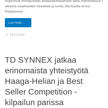
inspiroivat monipuoliset asiakaskohtaamiset sekä mahdollisuus r
atkaista asiakkaiden haasteita ja luoda sitä kautta arvoa.
Päädyimme…
Lue lisää…
18.12.2025
TD SYNNEX jatkaa
erinomaista yhteistyötä
Haaga-Helian ja Best
Seller Competition -
kilpailun parissa