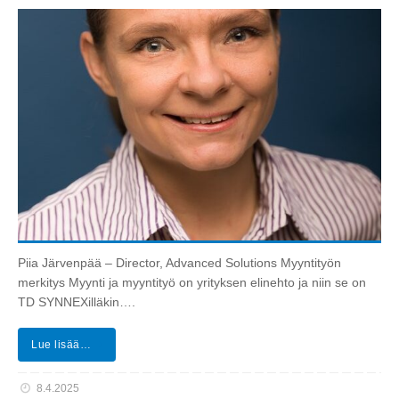
Piia Järvenpää – Director, Advanced Solutions Myyntityön
merkitys Myynti ja myyntityö on yrityksen elinehto ja niin se on
TD SYNNEXilläkin….
Lue lisää…
8.4.2025