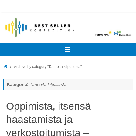
Skip
to
content
Home
Archive by category "Tarinoita kilpailusta"
Kategoria:
Tarinoita kilpailusta
Oppimista, itsensä
haastamista ja
verkostoitumista –