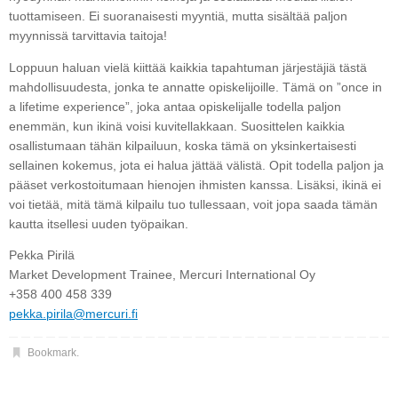
tuottamiseen. Ei suoranaisesti myyntiä, mutta sisältää paljon
myynnissä tarvittavia taitoja!
Loppuun haluan vielä kiittää kaikkia tapahtuman järjestäjiä tästä
mahdollisuudesta, jonka te annatte opiskelijoille. Tämä on ”once in
a lifetime experience”, joka antaa opiskelijalle todella paljon
enemmän, kun ikinä voisi kuvitellakkaan. Suosittelen kaikkia
osallistumaan tähän kilpailuun, koska tämä on yksinkertaisesti
sellainen kokemus, jota ei halua jättää välistä. Opit todella paljon ja
pääset verkostoitumaan hienojen ihmisten kanssa. Lisäksi, ikinä ei
voi tietää, mitä tämä kilpailu tuo tullessaan, voit jopa saada tämän
kautta itsellesi uuden työpaikan.
Pekka Pirilä
Market Development Trainee, Mercuri International Oy
+358 400 458 339
pekka.pirila@mercuri.fi
Bookmark
.