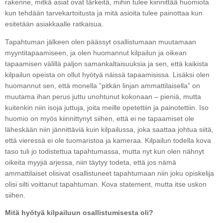
rakenne, mitkä asiat ovat tärkeitä, mihin tulee kiinnittää huomiota
kun tehdään tarvekartoitusta ja mitä asioita tulee painottaa kun
esitetään asiakkaalle ratkaisua.
Tapahtuman jälkeen olen päässyt osallistumaan muutamaan
myyntitapaamiseen, ja olen huomannut kilpailun ja oikean
tapaamisen välillä paljon samankaltaisuuksia ja sen, että kaikista
kilpailun opeista on ollut hyötyä näissä tapaamisissa. Lisäksi olen
huomannut sen, että monella ”pitkän linjan ammattilaisella” on
muutama ihan perus juttu unohtunut kokonaan – pieniä, mutta
kuitenkin niin isoja juttuja, joita meille opetettiin ja painotettiin. Iso
huomio on myös kiinnittynyt siihen, että ei ne tapaamiset ole
läheskään niin jännittäviä kuin kilpailussa, joka saattaa johtua siitä,
että vieressä ei ole tuomaristoa ja kameraa. Kilpailun todella kova
taso tuli jo todistettua tapahtumassa, mutta nyt kun olen nähnyt
oikeita myyjiä arjessa, niin täytyy todeta, että jos nämä
ammattilaiset olisivat osallistuneet tapahtumaan niin joku opiskelija
olisi silti voittanut tapahtuman. Kova statement, mutta itse uskon
siihen.
Mitä hyötyä kilpailuun osallistumisesta oli?