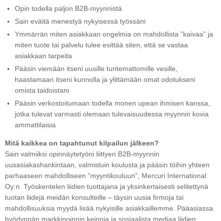
Opin todella paljon B2B-myynnistä
Sain eväitä menestyä nykyisessä työssäni
Ymmärrän miten asiakkaan ongelmia on mahdollista ”kaivaa” ja
miten tuote tai palvelu tulee esittää siten, että se vastaa
asiakkaan tarpeita
Pääsin viemään itseni uusille tuntemattomille vesille,
haastamaan itseni kunnolla ja ylittämään omat odotukseni
omista taidoistani
Pääsin verkostoitumaan todella monen upean ihmisen kanssa,
jotka tulevat varmasti olemaan tulevaisuudessa myynnin kovia
ammattilaisia
Mitä kaikkea on tapahtunut kilpailun jälkeen?
Sain valmiiksi opinnäytetyöni liittyen B2B-myynnin
uusasiakashankintaan, valmistuin koulusta ja pääsin töihin yhteen
parhaaseen mahdolliseen ”myyntikouluun”, Mercuri International
Oy:n. Työskentelen liidien tuottajana ja yksinkertaisesti selitettynä
tuotan liidejä meidän konsulteille – täysin uusia firmoja tai
mahdollisuuksia myydä lisää nykyisille asiakkaillemme. Pääasiassa
hyödynnän markkinoinnin keinoja ja sosiaalista mediaa liidien