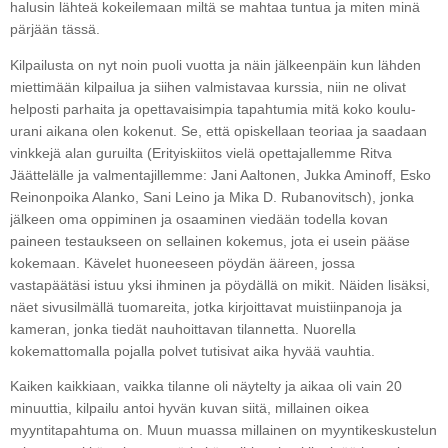
halusin lähteä kokeilemaan miltä se mahtaa tuntua ja miten minä
pärjään tässä.
Kilpailusta on nyt noin puoli vuotta ja näin jälkeenpäin kun lähden
miettimään kilpailua ja siihen valmistavaa kurssia, niin ne olivat
helposti parhaita ja opettavaisimpia tapahtumia mitä koko koulu-
urani aikana olen kokenut. Se, että opiskellaan teoriaa ja saadaan
vinkkejä alan guruilta (Erityiskiitos vielä opettajallemme Ritva
Jäättelälle ja valmentajillemme: Jani Aaltonen, Jukka Aminoff, Esko
Reinonpoika Alanko, Sani Leino ja Mika D. Rubanovitsch), jonka
jälkeen oma oppiminen ja osaaminen viedään todella kovan
paineen testaukseen on sellainen kokemus, jota ei usein pääse
kokemaan. Kävelet huoneeseen pöydän ääreen, jossa
vastapäätäsi istuu yksi ihminen ja pöydällä on mikit. Näiden lisäksi,
näet sivusilmällä tuomareita, jotka kirjoittavat muistiinpanoja ja
kameran, jonka tiedät nauhoittavan tilannetta. Nuorella
kokemattomalla pojalla polvet tutisivat aika hyvää vauhtia.
Kaiken kaikkiaan, vaikka tilanne oli näytelty ja aikaa oli vain 20
minuuttia, kilpailu antoi hyvän kuvan siitä, millainen oikea
myyntitapahtuma on. Muun muassa millainen on myyntikeskustelun