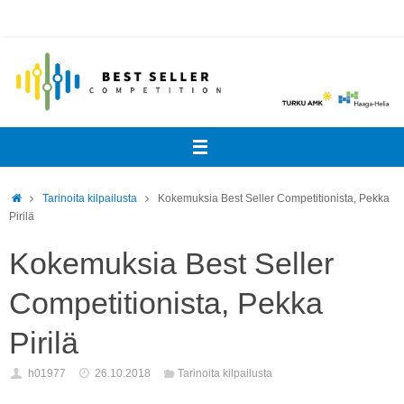
Skip
to
content
Home
Tarinoita kilpailusta
Kokemuksia Best Seller Competitionista, Pekka
Pirilä
Kokemuksia Best Seller
Competitionista, Pekka
Pirilä
h01977
26.10.2018
Tarinoita kilpailusta