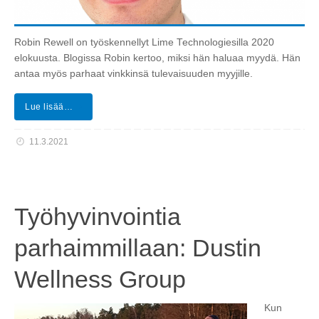
Robin Rewell on työskennellyt Lime Technologiesilla 2020
elokuusta. Blogissa Robin kertoo, miksi hän haluaa myydä. Hän
antaa myös parhaat vinkkinsä tulevaisuuden myyjille.
Lue lisää…
11.3.2021
Työhyvinvointia
parhaimmillaan: Dustin
Wellness Group
Kun