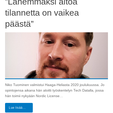
”Lähemmäksi aitoa
tilannetta on vaikea
päästä”
Niko Tuominen valmistui Haaga-Heliasta 2020 joulukuussa. Jo
opintojensa aikana hän aloitti työskentelyn Tech Datalla, jossa
hän toimii nykyään Nordic License…
Lue lisää…