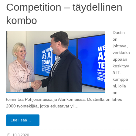
Competition – täydellinen
kombo
Dustin
on
johtava,
verkkoka
uppaan
keskittyv
ä IT-
kumppa
ni, jolla
on
toimintaa Pohjoismaissa ja Alankomaissa. Dustinilla on lähes
2000 työntekijää, jotka edustavat yli…
Lue lisää…
10.3.2020