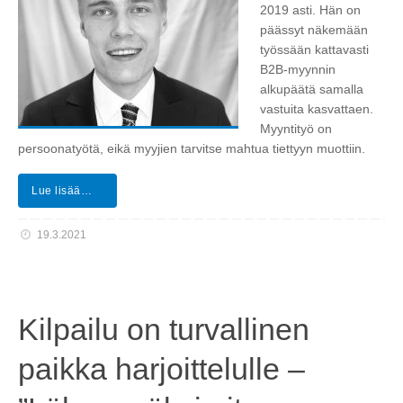
2019 asti. Hän on
päässyt näkemään
työssään kattavasti
B2B-myynnin
alkupäätä samalla
vastuita kasvattaen.
Myyntityö on
persoonatyötä, eikä myyjien tarvitse mahtua tiettyyn muottiin.
Lue lisää…
19.3.2021
Kilpailu on turvallinen
paikka harjoittelulle –