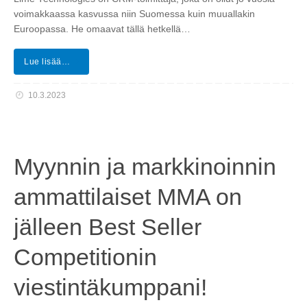
voimakkaassa kasvussa niin Suomessa kuin muuallakin
Euroopassa. He omaavat tällä hetkellä…
Lue lisää…
10.3.2023
Myynnin ja markkinoinnin
ammattilaiset MMA on
jälleen Best Seller
Competitionin
viestintäkumppani!