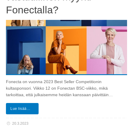
Fonectalla?
Fonecta on vuonna 2023 Best Seller Competitionin
kultasponsori. Viikko 12 on Fonectan BSC-viikko, mikä
tarkoittaa, että julkaisemme heidän kanssaan päivittäin…
Lue lisää…
20.3.2023